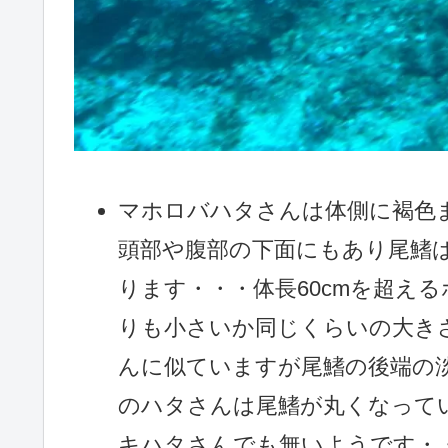
マホロバハタさんは体側に褐色
頭部や腹部の下面にもあり尾鰭
ります・・・体長60cmを超え
りも小さいか同じくらいの大き
んに似ていますが尾鰭の後端の
のハタさんは尾鰭が丸くなって
キハタさんでも無いようです・