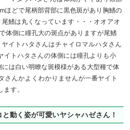
cmほどで尾柄部背部に黒色斑があり胸鰭の
り尾鰭は丸くなっています・・・オオアオ
どで体側に瞳孔大の斑点がありますが尾鰭
・ヤイトハタさんはチャイロマルハタさん
ヤイトハタさんの体側には瞳孔よりも小
側には白い明瞭な斑模様がある大型種で体
ハタさんかよくわかりませんが一番ヤイト
します。
コと動く姿が可愛いヤシャハゼさん！