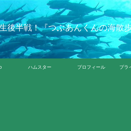
生後半戦！『つぶあんくんの海散
o
ハムスター
プロフィール
プラ