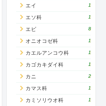
1
エイ
1
エソ科
8
エビ
1
オニオコゼ科
1
カエルアンコウ科
1
カゴカキダイ科
2
カニ
1
カマス科
1
カミソリウオ科