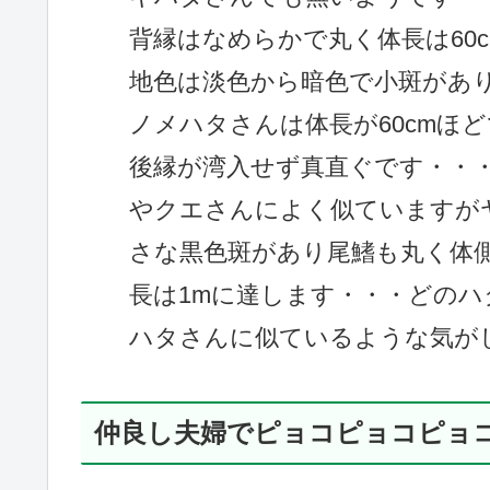
背縁はなめらかで丸く体長は60
地色は淡色から暗色で小斑があ
ノメハタさんは体長が60cmほ
後縁が湾入せず真直ぐです・・
やクエさんによく似ていますが
さな黒色斑があり尾鰭も丸く体
長は1mに達します・・・どの
ハタさんに似ているような気が
仲良し夫婦でピョコピョコピョ