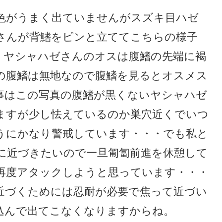
色がうまく出ていませんがスズキ目ハゼ
さんが背鰭をピンと立ててこちらの様子
・ヤシャハゼさんのオスは腹鰭の先端に褐
の腹鰭は無地なので腹鰭を見るとオスメス
事はこの写真の腹鰭が黒くないヤシャハゼ
ますが少し怯えているのか巣穴近くでいつ
うにかなり警戒しています・・・でも私と
に近づきたいので一旦匍匐前進を休憩して
再度アタックしようと思っています・・・
近づくためには忍耐が必要で焦って近づい
込んで出てこなくなりますからね。