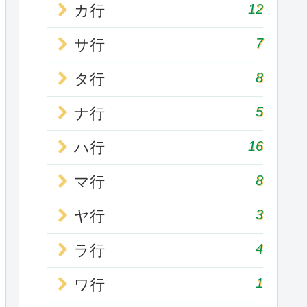
12
カ行
7
サ行
8
タ行
5
ナ行
16
ハ行
8
マ行
3
ヤ行
4
ラ行
1
ワ行