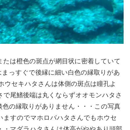
または橙色の斑点が網目状に密着していて
はまっすぐで後縁に細い白色の縁取りがあ
るホウセキハタさんは体側の斑点は瞳孔よ
さで尾鰭後端は丸くならずオオモンハタさ
淡色の縁取りがありません・・・この写真
いますのでマホロバハタさんでもホウセ
・・マダラハタさんは体高がややあり頭部