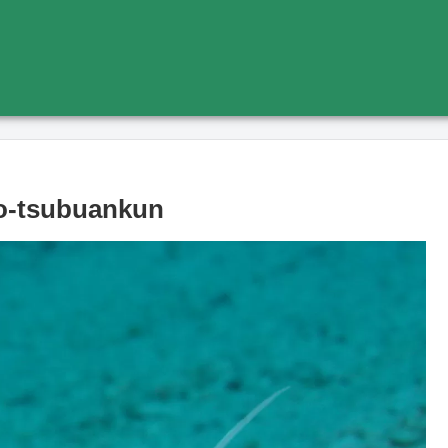
‐tsubuankun