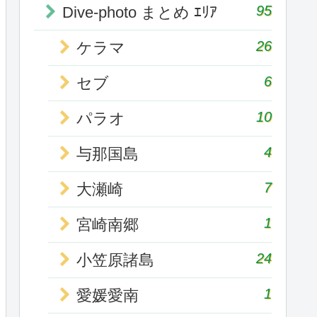
95
Dive-photo まとめ ｴﾘｱ
26
ケラマ
6
セブ
10
パラオ
4
与那国島
7
大瀬崎
1
宮崎南郷
24
小笠原諸島
1
愛媛愛南