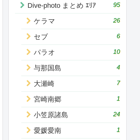
95
Dive-photo まとめ ｴﾘｱ
26
ケラマ
6
セブ
10
パラオ
4
与那国島
7
大瀬崎
1
宮崎南郷
24
小笠原諸島
1
愛媛愛南