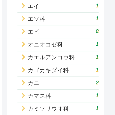
1
エイ
1
エソ科
8
エビ
1
オニオコゼ科
1
カエルアンコウ科
1
カゴカキダイ科
2
カニ
1
カマス科
1
カミソリウオ科