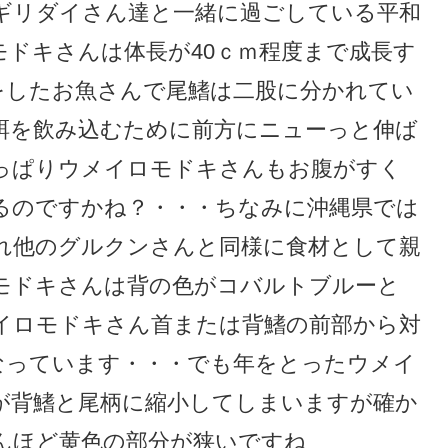
ギリダイさん達と一緒に過ごしている平和
ドキさんは体長が40ｃｍ程度まで成長す
をしたお魚さんで尾鰭は二股に分かれてい
餌を飲み込むために前方にニューっと伸ば
っぱりウメイロモドキさんもお腹がすく
るのですかね？・・・ちなみに沖縄県では
れ他のグルクンさんと同様に食材として親
モドキさんは背の色がコバルトブルーと
イロモドキさん首または背鰭の前部から対
なっています・・・でも年をとったウメイ
が背鰭と尾柄に縮小してしまいますが確か
んほど黄色の部分が狭いですね