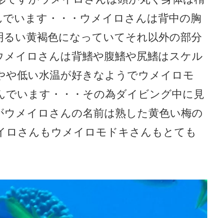
んでいます・・・ウメイロさんは背中の胸
明るい黄褐色になっていてそれ以外の部分
ウメイロさんは背鰭や腹鰭や尻鰭はスケル
やや低い水温が好きなようでウメイロモ
んでいます・・・その為ダイビング中に見
がウメイロさんの名前は熟した黄色い梅の
イロさんもウメイロモドキさんもとても