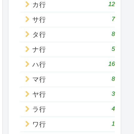
12
カ行
7
サ行
8
タ行
5
ナ行
16
ハ行
8
マ行
3
ヤ行
4
ラ行
1
ワ行