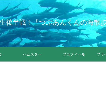
生後半戦！『つぶあんくんの海散
o
ハムスター
プロフィール
プラ