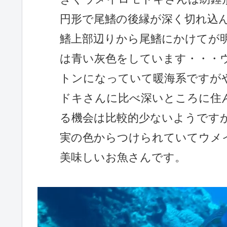
円形で尾鰭の後縁が深く切れ込
鰭上部辺りから尾鰭にかけてが
は青い灰色をしています・・・
トンになっていて暖海系ですが
ドキさんに比べ深いところに住
る機会は比較的少ないようです
実の色からつけられていてウメ
美味しいお魚さんです。