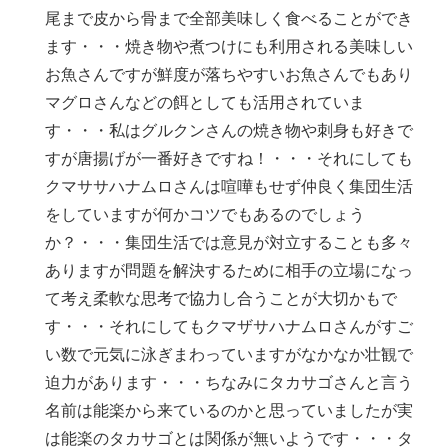
尾まで皮から骨まで全部美味しく食べることができ
ます・・・焼き物や煮つけにも利用される美味しい
お魚さんですが鮮度が落ちやすいお魚さんでもあり
マグロさんなどの餌としても活用されていま
す・・・私はグルクンさんの焼き物や刺身も好きで
すが唐揚げが一番好きですね！・・・それにしても
クマササハナムロさんは喧嘩もせず仲良く集団生活
をしていますが何かコツでもあるのでしょう
か？・・・集団生活では意見が対立することも多々
ありますが問題を解決するために相手の立場になっ
て考え柔軟な思考で協力し合うことが大切かもで
す・・・それにしてもクマザサハナムロさんがすご
い数で元気に泳ぎまわっていますがなかなか壮観で
迫力があります・・・ちなみにタカサゴさんと言う
名前は能楽から来ているのかと思っていましたが実
は能楽のタカサゴとは関係が無いようです・・・タ