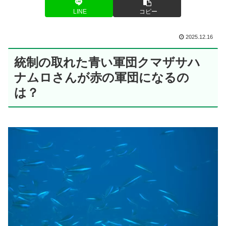
LINE
コピー
2025.12.16
統制の取れた青い軍団クマザサハ
ナムロさんが赤の軍団になるの
は？