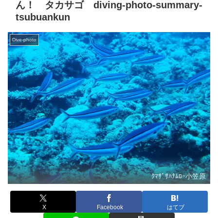
ん！ タカサゴ diving-photo-summary-
tsubuankun
Dive-photo
ｸﾏｻﾞｻﾊﾅﾑﾛｰ小笠原
X
Facebook
はてブ