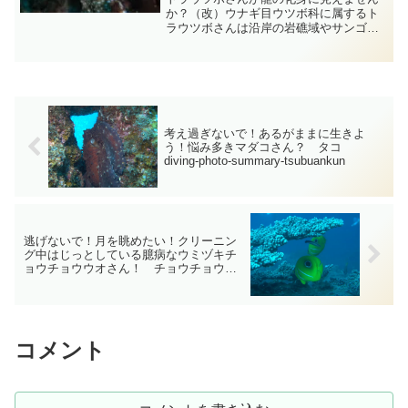
か？（改）ウナギ目ウツボ科に属するト
ラウツボさんは沿岸の岩礁域やサンゴ礁
域などで暮らしていて体は長くて側扁し
胸びれと腹びれは退化しています・・・
他のウツボさんと一緒で夜な夜な獲物を
探してウロウロと暗い海の...
考え過ぎないで！あるがままに生きよ
う！悩み多きマダコさん？ タコ
diving-photo-summary-tsubuankun
逃げないで！月を眺めたい！クリーニン
グ中はじっとしている臆病なウミヅキチ
ョウチョウウオさん！ チョウチョウウ
オ diving-photo-summary-tsubuankun
コメント