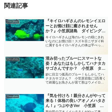
関連記事
『キイロハギさんのレモンイエロ
Dive-photo
ーとお惚け顔に癒されません
か？』小笠原諸島 ダイビング‐
フォト‐tsubuankun
キイロハギさんは海のレモンの様にきれ
いなのにお惚け顔！スズキ目ニザダイ科
に属するキイロハギさんの体は平べった
くて体高は高く背びれには棘があり吻は
独特な形で突き出していてフグ目に属し
ているカワハギさんの様な口をしていま
澄み切ったブルーにスマートな
Dive-photo
す・・・体形はカワハギさ...
姿！あなたはもしかしてハナタカ
サゴさんですか？ 小笠原 タカ
サゴ科 diving-photo‐
妙に目立つ孤高のブルー！もしかしてハ
tsubuankun
ナタカサゴさん？ 小笠原岩陰に1匹青く
て綺麗なお魚さんが居て形はウメイロモ
ドキさんに似ていましたが尾鰭の色が違
うので撮影してみました・・・おそらく
スズキ目タカサゴ科タカサゴ属のハナタ
『気を付けろ！親分さんがやって
Dive-photo
カサゴさんではないかと...
来る！体格の良いアオノメハタさ
ん！』つぶやきVer 小笠原
diving-photo‐tsubuankun
親分肌のアオノメハタさんがやって来