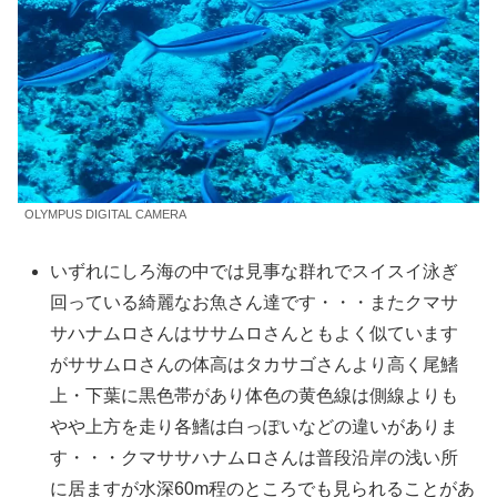
OLYMPUS DIGITAL CAMERA
いずれにしろ海の中では見事な群れでスイスイ泳ぎ
回っている綺麗なお魚さん達です・・・またクマサ
サハナムロさんはササムロさんともよく似ています
がササムロさんの体高はタカサゴさんより高く尾鰭
上・下葉に黒色帯があり体色の黄色線は側線よりも
やや上方を走り各鰭は白っぽいなどの違いがありま
す・・・クマササハナムロさんは普段沿岸の浅い所
に居ますが水深60m程のところでも見られることがあ