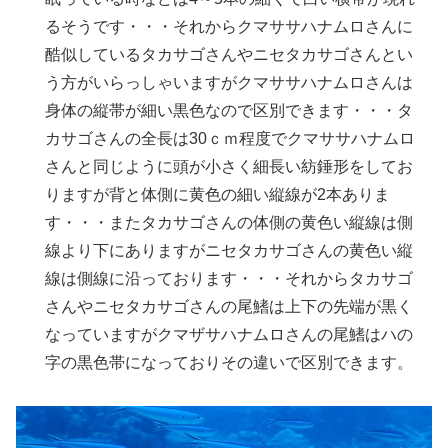
るそうです・・・それからクマササハナムロさんに
酷似しているタカサゴさんやニセタカサゴさんとい
う方がいらっしゃいますがクマササハナムロさんは
身体の縦帯が細い黒色なので区別できます・・・タ
カサゴさんの全長は30ｃｍ程度でクマササハナムロ
さんと同じように頭が小さく細長い紡錘形をしてお
りますが背と体側に黄色の細い縦線が2本ありま
す・・・またタカサゴさんの体側の黄色い縦線は側
線より下にありますがニセタカサゴさんの黄色い縦
線は側線に沿っております・・・それからタカサゴ
さんやニセタカサゴさんの尾鰭は上下の先端が黒く
なっていますがクマザサハナムロさんの尾鰭はハの
字の黒色帯になっておりその違いで区別できます。