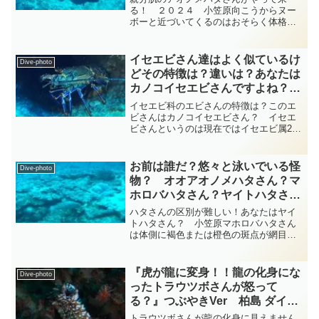
る！ ２０２４ 小笠原向こうからヌー
ボーと近づいてくるのはおそらく体格の
良いスズキ目ハタ科ユカタハタ属のアオ
ノメハタさんではないでしょう
か？・・・アオノメハタさんの体は長い
イセエビさん達はよく似ているけ
Dive-photo
楕円形で側扁し尾鰭の後縁は丸くなっ...
どその特徴は？違いは？あなたは
カノコイセエビさんですよね？
『エビの仲間』 総集編
イセエビ科のエビさんの特徴は？このエ
diving-photo‐tsubuankun
ビさんはカノコイセエビさん？ イセエ
ビさんというのは現在ではイセエビ属22
種とミナミイセエビ属７種の総称で世界
中の暖かい海にいてご存知の通り非常に
大型になるエビさんです・・・国内では
お前は誰だ？悠々と泳いでいる怪
Dive-photo
十脚目イセエビ科イセエ...
物？ オオアオノメハタさん？マ
ホロバハタさん？ヤイトハタさ
ん？ 小笠原 ハタ科 diving-
ハタさんの区別が難しい！あなたはヤイ
photo‐tsubuankun
トハタさん？ 小笠原マホロバハタさん
は体側に褐色または橙色の斑点が網目状
に密着していて頭部や腹部の下面にもあ
り尾鰭はまっすぐで後縁に細い白色の縁
取りがあります・・・体長60cmを超える
『虎が龍に変身！！龍の化身にな
Dive-photo
ホウセキハタさんは体...
ったトラウツボさんが怒って
る？』つぶやきVer 柏島 ダイビ
ング‐フォト‐tsubuankun
トラウツボさんが龍の化身に見えません