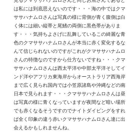
見るクマササハナムロさんと同じお魚さんであると
は私には到底思えないのです・・・海の中ではクマ
ササハナムロさんは写真の様に背側が青く腹側は白
く体には細い縦帯と尾鰭の両側に黒色帯がありま
す・・・気持ちよさげに乱舞しているこの綺麗な青
色のクマササハナムロさんが本当に赤く変化するな
んて信じられないのですがこれがクマササハナムロ
さんの特徴なのですから仕方ないですね・・・クマ
ササハナムロさんは西太平洋や中部太平洋そしてイ
ンド洋やアフリカ東海岸からオーストラリア西海岸
まで広く見られ国内では小笠原諸島や沖縄などの南
日本で見られます・・・クマササハナムロさんは昼
は写真の様に青くなっていますが夜間など暗い場所
でも赤くなるそうですのでナイトダイビングをすれ
ば全く印象の違う赤いクマササハナムロさん達に出
会えるかもしれませんね。