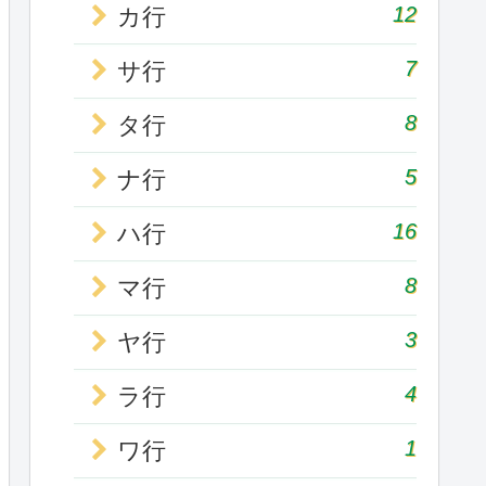
12
カ行
7
サ行
8
タ行
5
ナ行
16
ハ行
8
マ行
3
ヤ行
4
ラ行
1
ワ行