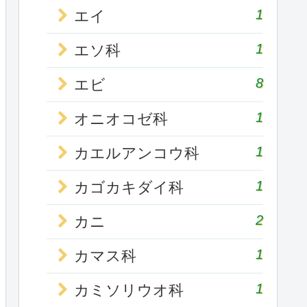
1
エイ
1
エソ科
8
エビ
1
オニオコゼ科
1
カエルアンコウ科
1
カゴカキダイ科
2
カニ
1
カマス科
1
カミソリウオ科