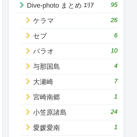
95
Dive-photo まとめ ｴﾘｱ
26
ケラマ
6
セブ
10
パラオ
4
与那国島
7
大瀬崎
1
宮崎南郷
24
小笠原諸島
1
愛媛愛南