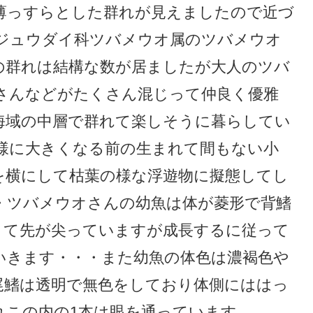
薄っすらとした群れが見えましたので近づ
ジュウダイ科ツバメウオ属のツバメウオ
の群れは結構な数が居ましたが大人のツバ
さんなどがたくさん混じって仲良く優雅
海域の中層で群れて楽しそうに暮らしてい
様に大きくなる前の生まれて間もない小
を横にして枯葉の様な浮遊物に擬態してし
・ツバメウオさんの幼魚は体が菱形で背鰭
くて先が尖っていますが成長するに従って
いきます・・・また幼魚の体色は濃褐色や
尾鰭は透明で無色をしており体側にははっ
れこの内の1本は眼を通っています。