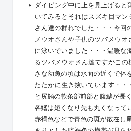
ダイビング中に上を見上げると
いてみるとそれはスズキ目マン
さん達の群れでした・・・今回
メウオさんや子供のツバメウオ
に泳いでいました・・・温暖な
るツバメウオさん達ですがこの
さな幼魚の頃は水面の近くで体
たたかに生き抜いています・・
と尻鰭の軟条部前部と腹鰭が長
各鰭は短くなり先も丸くなって
赤褐色などで青色の斑が散在し
きりとした暗褐色の横帯が見ら