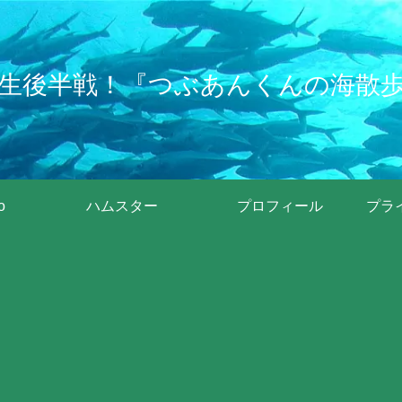
生後半戦！『つぶあんくんの海散
o
ハムスター
プロフィール
プラ