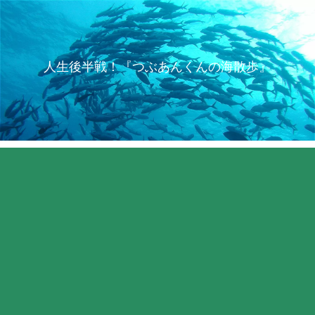
人生後半戦！『つぶあんくんの海散歩』