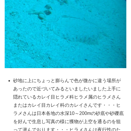
砂地に上にちょっと膨らんで色が微かに違う場所が
あったので近づいてみるといましたいました上手に
隠れているカレイ目ヒラメ科ヒラメ属のヒラメさん
またはカレイ目カレイ科のカレイさんです・・・ヒ
ラメさんは日本各地の水深10～200mの砂底や砂礫底
を好んで生息し写真の様に獲物が上空を通るのを狙
って潜んでおります・・・ヒラメさんは夜行性のた