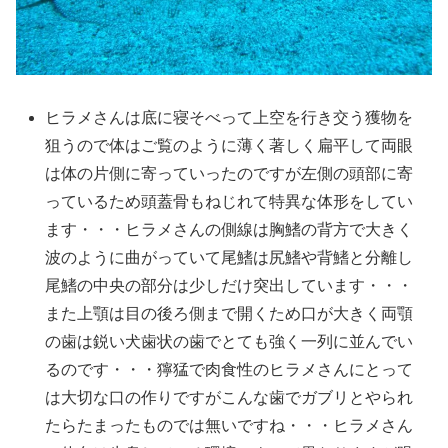
ヒラメさんは底に寝そべって上空を行き交う獲物を
狙うので体はご覧のように薄く著しく扁平して両眼
は体の片側に寄っていったのですが左側の頭部に寄
っているため頭蓋骨もねじれて特異な体形をしてい
ます・・・ヒラメさんの側線は胸鰭の背方で大きく
波のように曲がっていて尾鰭は尻鰭や背鰭と分離し
尾鰭の中央の部分は少しだけ突出しています・・・
また上顎は目の後ろ側まで開くため口が大きく両顎
の歯は鋭い犬歯状の歯でとても強く一列に並んでい
るのです・・・獰猛で肉食性のヒラメさんにとって
は大切な口の作りですがこんな歯でガブリとやられ
たらたまったものでは無いですね・・・ヒラメさん