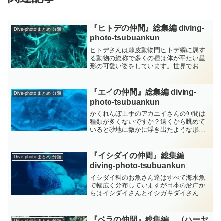
『ヒトデの仲間』総集編 diving-
Dive-photo まとめ 分類
photo‐tsubuankun
ヒトデさんは棘皮動物門ヒトデ綱に属す
る動物の総称で多くの種は体が平たい星
形の可愛い姿をしています。世界でおよ
そ2000種もいて日本近海に限ってもおよ
そ300種が確認されていますので凄い種類
の仲間がいるという事です。またヒトデ
『エイの仲間』総集編 diving-
Dive-photo まとめ 分類
さんの生息域は潮...
photo‐tsubuankun
かくれんぼ上手のアカエイさんの仲間は
種類が多くないですか？遠くから眺めて
いると砂地に微かに浮き出たような形が
見えましたので近づいてみたところ砂の
中から眼だけ出してまるでカエルさんの
様にも見えるアカエイさんが潜っていま
『イシダイの仲間』総集編
Dive-photo まとめ 分類
した・・・上手に砂の中に...
diving-photo‐tsubuankun
イシダイ科のお魚さん達はすべて海水魚
で幅広く分布していますが日本の沿岸か
らはイシダイさんとイシガキダイさんの2
種が知られています。稚魚は流れ藻にく
っ付いて浮遊生活を送りある程度成長す
ると海底に移行して浅い海の岩礁地帯で
『ベラの仲間』総集編 （ハーヤ
Dive-photo まとめ 分類