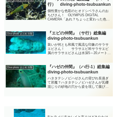
暮らすようになります。...
行） diving-photo‐tsubuankun
個性豊かな色彩のヒオドシベラさんのお
ちびさん！ OLYMPUS DIGITAL
CAMERA「あれ？ちょっと変わった色彩
のお魚さんが居る！」と思ったので撮影
してみました・・・このお魚さんはおそ
らくスズキ目ベラ科タキベラ属ヒオドシ
『エビの仲間』（サ行）総集編
Dive-photo まとめ 分類
ベラさんのお...
diving-photo‐tsubuankun
装いが何とも和風で風流な印象のサラサ
エビさん！ サラサエビ科サラサエビ
属のサラサエビさんは水深5～20メートル
の浅い岩場の陰でよく見かける小さなエ
ビさんですが半透明の体に赤い幾何学模
様の様な縞々が走りその縞々の間には小
『ハゼの仲間』（ハ行-1）総集編
Dive-photo まとめ 分類
さな白い水玉模様が施...
diving-photo‐tsubuankun
ハタタテシノビハゼさんの背びれ長過ぎ
て邪魔？ハタタテシノビハゼさんが瓦礫
混じりの砂地の穴から姿を現して腹びれ
だと思うのですがしっかり立てて踏ん張
って辺りを伺っています・・・とても眼
が真剣ですが私が近づいたから警戒して
いるのでしょうか？・・・...
左ヒラメに右カレイと言うけどあなたは