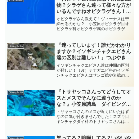
さんです・・・和名の...
物？クラゲさん達って様々な方が
いるんですねオビクラゲさん！』
つぶやきVer 小笠原 diving-
オビクラゲさん教えて！ヴィーナスは帯
photo‐tsubuankun
締めるのかな？ 小笠原オビクラゲ目オ
ビクラゲ科オビクラゲ属のオビクラゲさ
んは他のクラゲさんの様に球形に近い形
でフワフワと漂っているものと違って極
端に扁平で細長い帯状の形をして浮遊し
『迷ってしいます！誰だかわかり
Dive-photo
ています・・・オビクラゲ...
ますか？イソギンチャクエビさん
達の区別は難しい！』つぶやき
Ver ケラマ ダイビング‐フォト‐
イソギンチャクエビさん達は仲間の区別
tsubuankun
が難しい！（改）テナガエビ科のイソギ
ンチャクエビさんはサンゴ礁や岩礁の比
較的浅いところで暮らしているサンゴイ
ソギンチャクさんなどに隠れているエビ
さんです・・・イソギンチャクエビさん
『トサヤッコさんってどうしてオ
Dive-photo
の身体は透明で胸や腹には...
スとメスでそんなに違うのか
な？』小笠原諸島 ダイビング‐
フォト‐tsubuankun
トサヤッコさんのメスが近くにいたはず
なのに気が付きませんでした！スズキ目
キンチャクダイ科のトサヤッコさんはオ
スとメスでは見た目が全く違いま
す・・・オスは下の写真の様に体側背部
から中央付近にまで達する黒と白の横帯
怒ってる？喧嘩してる？いやいや
Dive-photo