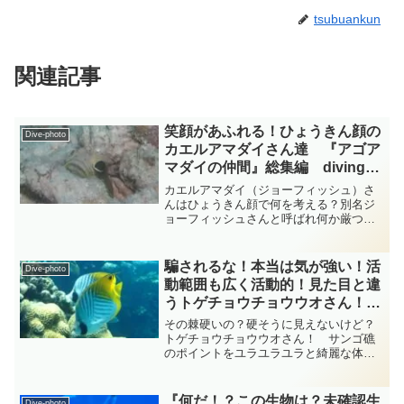
tsubuankun
関連記事
笑顔があふれる！ひょうきん顔の
Dive-photo
カエルアマダイさん達 『アゴア
マダイの仲間』総集編 diving-
photo‐tsubuankun
カエルアマダイ（ジョーフィッシュ）さ
んはひょうきん顔で何を考える？別名ジ
ョーフィッシュさんと呼ばれ何か厳つい
イメージの名前が付いているスズキ目ア
ゴアマダイ科カエルアマダイ属のカエル
アマダイさんですが実はとても臆病なお
騙されるな！本当は気が強い！活
Dive-photo
魚さんです・・・せっかく...
動範囲も広く活動的！見た目と違
うトゲチョウチョウウオさん！
チョウチョウウオ diving-
その棘硬いの？硬そうに見えないけど？
photo-summary-tsubuankun
トゲチョウチョウウオさん！ サンゴ礁
のポイントをユラユラユラと綺麗な体を
揺らして優雅に泳いできたのは全長が約
20cmのスズキ目チョウチョウウオ科チョ
ウチョウウオ属のトゲチョウチョウウオ
『何だ！？この生物は？未確認生
Dive-photo