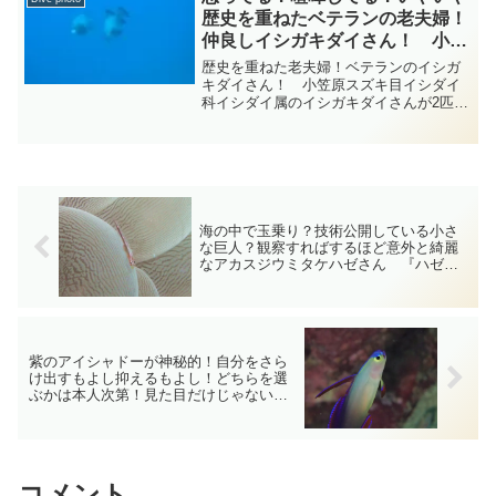
があって頭部から後方までのびる...
歴史を重ねたベテランの老夫婦！
仲良しイシガキダイさん！ 小笠
原 イシダイ科 diving-photo‐
歴史を重ねた老夫婦！ベテランのイシガ
tsubuankun
キダイさん！ 小笠原スズキ目イシダイ
科イシダイ属のイシガキダイさんが2匹チ
ョロチョロチョロとやってきまし
た・・・イシガキダイさんの大きさは通
常50cm程度ですが中には90cmを超える
貫禄のイシガキダイさん...
海の中で玉乗り？技術公開している小さ
な巨人？観察すればするほど意外と綺麗
なアカスジウミタケハゼさん 『ハゼの
仲間』 総集編 diving-photo‐tsubuankun
紫のアイシャドーが神秘的！自分をさら
け出すもよし抑えるもよし！どちらを選
ぶかは本人次第！見た目だけじゃない物
思いに耽るアケボノハゼさん！ 『ハゼ
の仲間』 総集編 diving-photo‐
tsubuankun
コメント