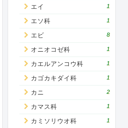
1
エイ
1
エソ科
8
エビ
1
オニオコゼ科
1
カエルアンコウ科
1
カゴカキダイ科
2
カニ
1
カマス科
1
カミソリウオ科