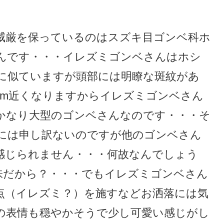
威厳を保っているのはスズキ目ゴンベ科ホ
んです・・・イレズミゴンベさんはホシ
に似ていますが頭部には明瞭な斑紋があ
cm近くなりますからイレズミゴンベさん
かなり大型のゴンベさんなのです・・・そ
には申し訳ないのですが他のゴンベさん
感じられません・・・何故なんでしょう
味だから？・・・でもイレズミゴンベさん
点（イレズミ？）を施すなどお洒落には気
の表情も穏やかそうで少し可愛い感じがし