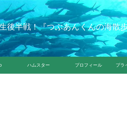
生後半戦！『つぶあんくんの海散
o
ハムスター
プロフィール
プラ