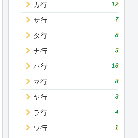
12
カ行
7
サ行
8
タ行
5
ナ行
16
ハ行
8
マ行
3
ヤ行
4
ラ行
1
ワ行