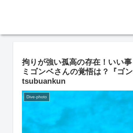
拘りが強い孤高の存在！いい事
ミゴンベさんの覚悟は？『ゴンベの仲
tsubuankun
Dive-photo