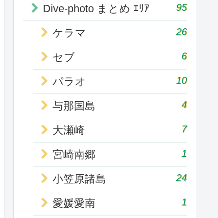
95
Dive-photo まとめ ｴﾘｱ
26
ケラマ
6
セブ
10
パラオ
4
与那国島
7
大瀬崎
1
宮崎南郷
24
小笠原諸島
1
愛媛愛南