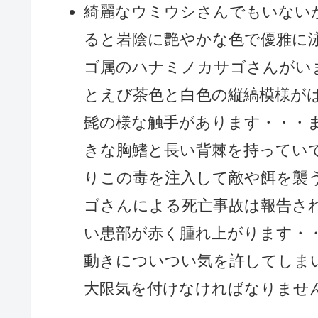
綺麗なウミウシさんでもいない
ると岩陰に艶やかな色で優雅に
ゴ属のハナミノカサゴさんがい
とえび茶色と白色の縦縞模様が
髭の様な触手があります・・・
きな胸鰭と長い背棘を持ってい
りこの毒を注入して敵や餌を襲
ゴさんによる死亡事故は報告さ
い患部が赤く腫れ上がります・
動きについつい気を許してしま
大限気を付けなければなりませ