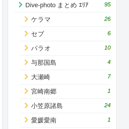
95
Dive-photo まとめ ｴﾘｱ
26
ケラマ
6
セブ
10
パラオ
4
与那国島
7
大瀬崎
1
宮崎南郷
24
小笠原諸島
1
愛媛愛南