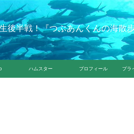
生後半戦！『つぶあんくんの海散
o
ハムスター
プロフィール
プラ