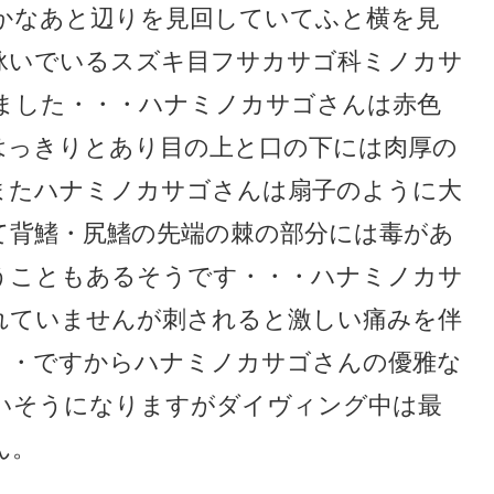
かなあと辺りを見回していてふと横を見
泳いでいるスズキ目フサカサゴ科ミノカサ
ました・・・ハナミノカサゴさんは赤色
はっきりとあり目の上と口の下には肉厚の
またハナミノカサゴさんは扇子のように大
て背鰭・尻鰭の先端の棘の部分には毒があ
うこともあるそうです・・・ハナミノカサ
れていませんが刺されると激しい痛みを伴
・・ですからハナミノカサゴさんの優雅な
いそうになりますがダイヴィング中は最
ん。