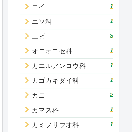
1
エイ
1
エソ科
8
エビ
1
オニオコゼ科
1
カエルアンコウ科
1
カゴカキダイ科
2
カニ
1
カマス科
1
カミソリウオ科