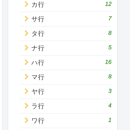
12
カ行
7
サ行
8
タ行
5
ナ行
16
ハ行
8
マ行
3
ヤ行
4
ラ行
1
ワ行