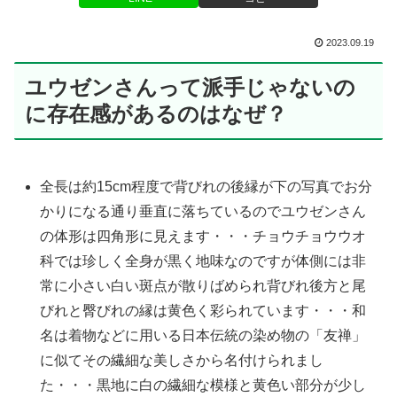
2023.09.19
ユウゼンさんって派手じゃないの
に存在感があるのはなぜ？
全長は約15cm程度で背びれの後縁が下の写真でお分
かりになる通り垂直に落ちているのでユウゼンさん
の体形は四角形に見えます・・・チョウチョウウオ
科では珍しく全身が黒く地味なのですが体側には非
常に小さい白い斑点が散りばめられ背びれ後方と尾
びれと臀びれの縁は黄色く彩られています・・・和
名は着物などに用いる日本伝統の染め物の「友禅」
に似てその繊細な美しさから名付けられまし
た・・・黒地に白の繊細な模様と黄色い部分が少し