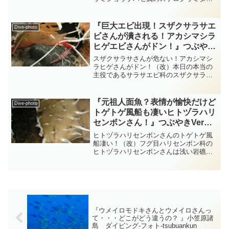
ハゼさんはサンゴ礁域や岩礁域のやや深
い場所に生息するトゲトサカ類の幹の上
をちょこまかちょこまかと動き回る可愛
『巨大エビ出現！スザクサラサエ
Dive-photo
いハゼさんです・・・スケ...
ビさんが潰される！アカシマシラ
ヒゲエビさんがドン！』つぶやき
Ver ケラマ ダイビング‐フォト‐
スザクサラサさんが危ない！アカシマシ
tsubuankun
ラヒゲさんがドン！（改）本日の本当の
主役であるサラサエビ科のスザクサラサ
エビさんはキャメルシュリンプとも呼ば
れています・・・キャメルシュリンプの
キャメルはラクダという意味があり尻尾
『元祖人面魚？表情が愉快だけど
Dive-photo
の手前の腰の部分がラクダ...
トゲトゲ風船も凄いヒトヅラハリ
センボンさん！』つぶやきVer
ケラマ ダイビング‐フォト‐
ヒトヅラハリセンボンさんのトゲトゲ風
tsubuankun
船凄い！（改）フグ目ハリセンボン科の
ヒトヅラハリセンボンさんは浅い岩礁域
や珊瑚礁域で暮らしており通常昼間は岩
やサンゴの影などでじっと息を潜めてい
ますが夜になると捕食のためにウロウロ
と活動し始めます・・・ヒ...
『ウメイロモドキさんとウメイロさんっ
て・・・どこがどう違うの？ 』小笠原諸
島 ダイビング‐フォト‐tsubuankun