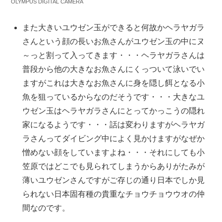
OLYMPUS DIGITAL CAMERA
また大きいユウゼン玉ができると何故かヘラヤガラ
さんという顔の長いお魚さんがユウゼン玉の中にヌ
～っと割って入ってきます・・・ヘラヤガラさんは
普段から他の大きなお魚さんにくっついて泳いでい
ますがこれは大きなお魚さんに身を隠し餌となる小
魚を狙っているからなのだそうです・・・大きなユ
ウゼン玉はヘラヤガラさんにとってかっこうの隠れ
家になるようです・・・話は変わりますがヘラヤガ
ラさんってダイビング中によく見かけますがなぜか
憎めない顔をしていますよね・・・それにしても小
笠原ではどこでも見られてしまうからありがたみが
薄いユウゼンさんですがご存じの通り日本でしか見
られない日本固有種の貴重なチョウチョウウオの仲
間なのです。