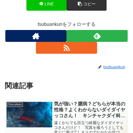
LINE
コピー
tsubuankunをフォローする
tsubuankun
関連記事
気が強い？臆病？どちらが本当の
Dive-photo
性格？よくわからないダイダイヤ
ッコさん！ キンチャクダイ科
diving-photo-summary-
遠くからでも目立つ綺麗なダイダイヤッ
tsubuankun
コさんだけど！ 写真を撮ろうとしても
直ぐに逃げてしまうのでなかなか近づけ