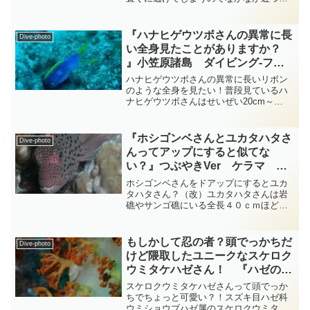
ないスズキ目キンチャクダイ科アブラヤ
ッコ属のダイダイヤッコさんがいまし
た・・・ダイダイヤッコさんの身体は美
『ハナヒゲウツボさんの異常に長
Dive-photo
しい橙色で体側上半部に多数...
い全身見たことがありますか？
』小笠原諸島 ダイビング‐フォ
ト‐tsubuankun
ハナヒゲウツボさんの異常に長いリボン
のような全身を見たい！普段見ているハ
ナヒゲウツボさんはせいぜい20cm～
30cm程度しか見えていませんが実はほと
んどが穴の中に隠れていて最大で全長
130cmにもなるのです・・・他のウツボ
『ホシゴンベさんとユカタハタさ
Dive-photo
さん達が寸胴で太く...
んってアップにすると似てな
い？』つぶやきVer ケラマ ダ
イビング‐フォト‐tsubuankun
ホシゴンベさんをドアップにするとユカ
タハタさん？（改）ユカタハタさんは岩
礁やサンゴ礁にいる全長４０ｃｍほどの
お魚さんで全身が朱色～赤色で大きな頭
と下あごが突き出した大きな口が特徴で
す・・・ユカタハタさんは体中のひれが
もしかして忍の者？頭でっかちだ
Dive-photo
大きく発達していて背びれ...
けど隈取したユニークなスケロク
ウミタケハゼさん！ 『ハゼの仲
間』 総集編 diving-photo‐
スケロクウミタケハゼさんって頭でっか
tsubuankun
ちでちょっと可愛い？！スズキ目ハゼ科
ウミショウブハゼ属のスケロクウミタケ