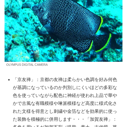
OLYMPUS DIGITAL CAMERA
「京友禅」：京都の友禅は柔らかい色調を好み何色
が基調になっているのか判別しにくいほどの多彩な
色を使っていながら配色に神経が使われ上品で華や
かで古風な有職模様や琳派模様など高度に様式化さ
れた文様を得意とし刺繍や金箔などを効果的に使っ
た装飾を積極的に併用します・・・「加賀友禅」：