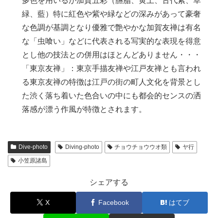
多色を用いるが加賀五彩（臙脂、黄土、古代紫、草
緑、藍）特に紅色や紫や緑などの深みがあって豪奢
な色調が基調となり優雅で艶やかな加賀友禅は有名
な「虫喰い」などに代表される写実的な表現を得意
とし他の技法との併用はほとんどありません・・・
「東京友禅」：東京手描友禅や江戸友禅とも言われ
る東京友禅の特徴は江戸の街の町人文化を背景とし
た渋く落ち着いた色合いの中にも都会的センスの洒
落感が漂う作風が特徴とされます。
Dive-photo
Diving-photo
チョウチョウウオ類
ヤ行
小笠原諸島
シェアする
X
Facebook
はてブ