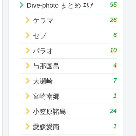
95
Dive-photo まとめ ｴﾘｱ
26
ケラマ
6
セブ
10
パラオ
4
与那国島
7
大瀬崎
1
宮崎南郷
24
小笠原諸島
1
愛媛愛南