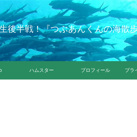
生後半戦！『つぶあんくんの海散
o
ハムスター
プロフィール
プラ