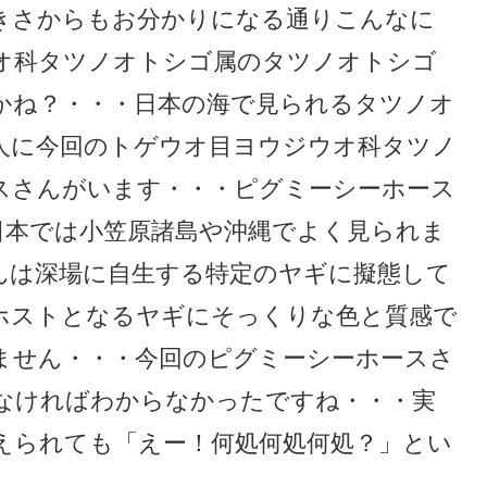
きさからもお分かりになる通りこんなに
オ科タツノオトシゴ属のタツノオトシゴ
かね？・・・日本の海で見られるタツノオ
人に今回のトゲウオ目ヨウジウオ科タツノ
スさんがいます・・・ピグミーシーホース
日本では小笠原諸島や沖縄でよく見られま
んは深場に自生する特定のヤギに擬態して
ホストとなるヤギにそっくりな色と質感で
ません・・・今回のピグミーシーホースさ
なければわからなかったですね・・・実
えられても「えー！何処何処何処？」とい