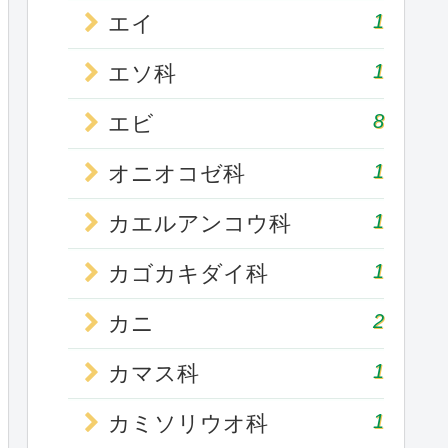
1
エイ
1
エソ科
8
エビ
1
オニオコゼ科
1
カエルアンコウ科
1
カゴカキダイ科
2
カニ
1
カマス科
1
カミソリウオ科