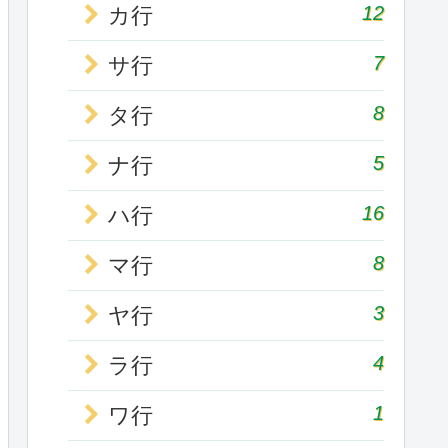
12
カ行
7
サ行
8
タ行
5
ナ行
16
ハ行
8
マ行
3
ヤ行
4
ラ行
1
ワ行