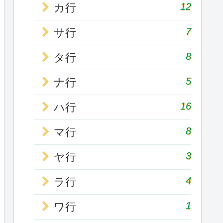
12
カ行
7
サ行
8
タ行
5
ナ行
16
ハ行
8
マ行
3
ヤ行
4
ラ行
1
ワ行