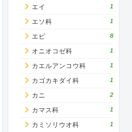
1
エイ
1
エソ科
8
エビ
1
オニオコゼ科
1
カエルアンコウ科
1
カゴカキダイ科
2
カニ
1
カマス科
1
カミソリウオ科