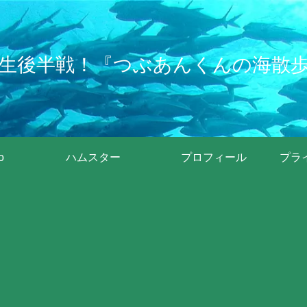
生後半戦！『つぶあんくんの海散
o
ハムスター
プロフィール
プラ