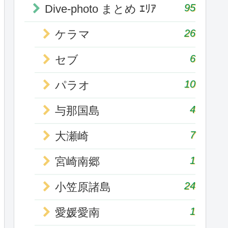
95
Dive-photo まとめ ｴﾘｱ
26
ケラマ
6
セブ
10
パラオ
4
与那国島
7
大瀬崎
1
宮崎南郷
24
小笠原諸島
1
愛媛愛南