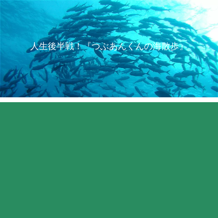
人生後半戦！『つぶあんくんの海散歩』