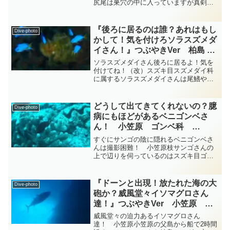
尻尾は巣穴の中に入っていますが真剣な
表情で私を含め危険が無いか辺りを警戒
しているのはスズキ目ハゼ科ネジリンボ
ウ属に属するネジリンボウさんではない
『後ろに居るのは誰？あれはもし
Dive-photo
でしょ...
かして！気を付けろソラスズメダ
イさん！』つぶやきVer 柏島 ダ
イビング‐フォト‐tsubuankun
ソラスズメダイさん後ろに居るよ！気を
付けてね！（改）スズキ目スズメダイ科
に属するソラスズメダイさんは尾鰭や臀
鰭が黄色っぽくなることがありますがよ
く似たルリスズメダイさんはこれらの鰭
が青色または透明で黄色っぽくなること
どうして出てきてくれないの？臆
Dive-photo
はありません・・・その点...
病にもほどがあるベニゴンベさ
ん！ 小笠原 ゴンベ科
diving-photo‐tsubuankun
すぐにサンゴの陰に隠れるベニゴンベさ
んは撮影困難！ 小笠原枝サンゴさんの
上で辺りを伺っているのはスズキ目ゴン
ベ科ベニゴンベ属のベニゴンベさんで
す・・・近づくと直ぐに隠れてしまうの
で遠くから撮影してみましたが体長10cm
『ドーンと出現！放たれた海の大
Dive-photo
弱程度で吻は短く体高は...
砲か？威風堂々イソマグロさん
達！』つぶやきVer 小笠原 ダ
イビングｰフォト‐tsubuankun
威風堂々の迫力あるイソマグロさん
達！ 小笠原小笠原の父島から船で2時間