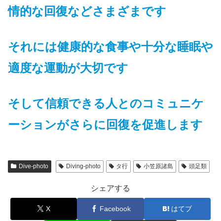
情的な回復などさまざまです
それには
健康的な食事や十分な睡眠や
適度な運動が大切です
そして信頼できる人とのコミュニケ
ーションがさらに回復を促進します
Dive-photo
Diving-photo
タ行
小笠原諸島
頭足類
シェアする
X
Facebook
はてブ