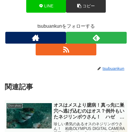
LINE
コピー
tsubuankunをフォローする
tsubuankun
関連記事
オスはメスより臆病！真っ先に巣
Dive-photo
穴へ逃げ込むのはオス？例外もい
たネジリンボウさん！ ハゼ 柏
島 diving-photo-summary-
珍しい勇気のあるオスのネジリンボウさ
tsubuankun
ん！ 柏島OLYMPUS DIGITAL CAMERA