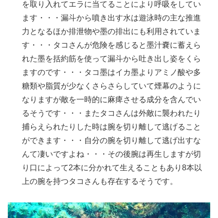
を取り入れてエラに当てることにより呼吸をしてい
ます・・・漏斗から噴き出す水は遊泳時の主な推進
力となるほか排泄物や墨の排出にも利用されていま
す・・・タコさんが危険を感じると墨汁嚢に蓄えら
れた墨を括約筋を使って漏斗から吐き出し姿をくら
ますのです・・・タコ墨はイカ墨よりアミノ酸や多
糖類や脂質が少なくさらさらしていて煙幕のように
なりますが敵を一時的に麻痺させる成分を含んでい
るそうです・・・またタコさんは外敵に襲われたり
捕らえられたりした時は腕を切り離して逃げること
ができます・・・自分の腕を切り離して逃げ出すな
んて凄いですよね・・・その後腕は再生しますが切
り口によって2本に分かれて生えることもあり8本以
上の腕を持つタコさんも存在するそうです。