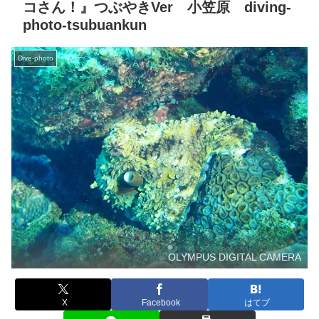
コさん！』つぶやきVer 小笠原 diving-
photo‐tsubuankun
Dive-photo
OLYMPUS DIGITAL CAMERA
X
Facebook
はてブ