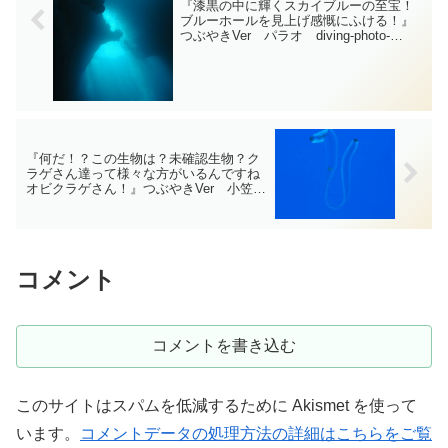
『漆黒の中に輝くスカイブルーの至宝！
ブルーホールを見上げ感慨にふける！』
つぶやきVer パラオ diving-photo‐
tsubuankun
『何だ！？この生物は？未確認生物？ク
ラゲさん達って様々な方がいるんですね
オビクラゲさん！』つぶやきVer 小笠
原 diving-photo‐tsubuankun
コメント
コメントを書き込む
このサイトはスパムを低減するために Akismet を使って
います。
コメントデータの処理方法の詳細はこちらをご覧