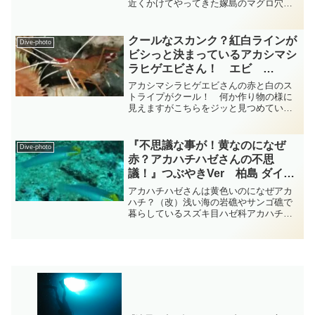
近くかけてやってきた嫁島のマグロ穴と
いうポイントに潜ってきましたが居まし
た居ました立派な群れが・・・スズキ目
サバ科イソマグロ属のイソマグロさん達
クールなスカンク？紅白ラインが
Dive-photo
が潮の流れなんか俺たちには...
ビシっと決まっているアカシマシ
ラヒゲエビさん！ エビ
diving-photo-summary-
アカシマシラヒゲエビさんの赤と白のス
tsubuankun
トライプがクール！ 何か作り物の様に
見えますがこちらをジッと見つめている
のはエビ目モエビ科ヒゲナガモエビ属の
アカシマシラヒゲエビさんです・・・ア
カシマシラヒゲエビさんは体の長さが
『不思議な事が！黄なのになぜ
Dive-photo
30mm～60mm程度で体...
赤？アカハチハゼさんの不思
議！』つぶやきVer 柏島 ダイビ
ング‐フォト‐tsubuankun
アカハチハゼさんは黄色いのになぜアカ
ハチ？（改）浅い海の岩礁やサンゴ礁で
暮らしているスズキ目ハゼ科アカハチハ
ゼさんの名前の由来は赤い鉢のハゼさん
という意味だそうです・・・でもアカハ
チハゼさんの頭はどう見ても綺麗な黄色
ですよね？赤くないですよ...