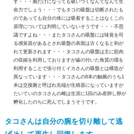
す・・・腕だけになっても吸いつくなんてなんて生
命力でしょう・・・でもタコの吸盤は切断されたも
のであっても自分の体には吸着することはなくこの
原理については判明していないそうです・・・不思
議ですよね・・・またタコさんの吸盤には味覚を司
る感覚器があるとされ吸盤の表面は古くなると剥が
れて更新されます・・・タコさんの吸盤は主に筋肉
の収縮を利用しておりますが歯の付いた角質の環を
利用することで張り付くイカさんの吸盤とは構造が
異なっています・・・タコさんの8本の触腕のうち1
本は交接腕と呼ばれ先端が生殖器になっていますが
たいていのタコさんの雌は生涯に1回のみ産卵し卵が
孵化したのちに死んでしまうそうです。
タコさんは自分の腕を切り離して逃