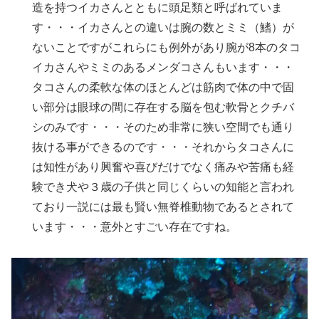
造を持つイカさんとともに頭足類と呼ばれていま
す・・・イカさんとの違いは腕の数とミミ（鰭）が
ないことですがこれらにも例外があり腕が8本のタコ
イカさんやミミのあるメンダコさんもいます・・・
タコさんの柔軟な体のほとんどは筋肉で体の中で固
い部分は眼球の間に存在する脳を包む軟骨とクチバ
シのみです・・・そのため非常に狭い空間でも通り
抜ける事ができるのです・・・それからタコさんに
は知性があり興奮や喜びだけでなく痛みや苦痛も経
験でき犬や３歳の子供と同じくらいの知能と言われ
ており一説には最も賢い無脊椎動物であるとされて
います・・・意外とすごい存在ですね。