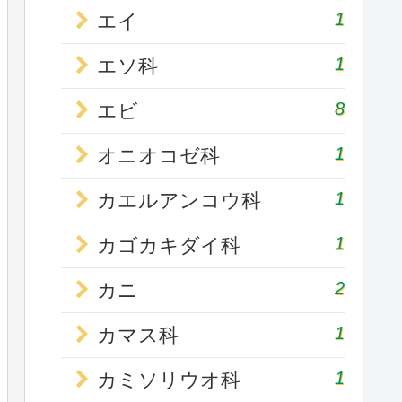
1
エイ
1
エソ科
8
エビ
1
オニオコゼ科
1
カエルアンコウ科
1
カゴカキダイ科
2
カニ
1
カマス科
1
カミソリウオ科