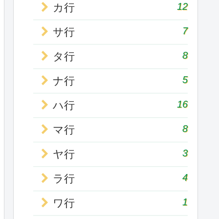
12
カ行
7
サ行
8
タ行
5
ナ行
16
ハ行
8
マ行
3
ヤ行
4
ラ行
1
ワ行