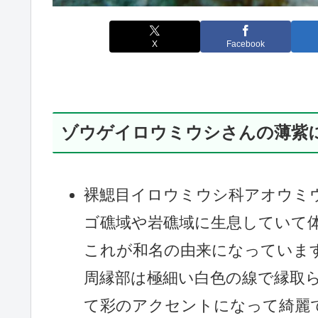
X
Facebook
ゾウゲイロウミウシさんの薄紫
裸鰓目イロウミウシ科アオウミ
ゴ礁域や岩礁域に生息していて
これが和名の由来になっていま
周縁部は極細い白色の線で縁取
て彩のアクセントになって綺麗