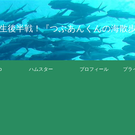
生後半戦！『つぶあんくんの海散
o
ハムスター
プロフィール
プラ