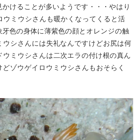
見かけることが多いようです・・・やはり
ロウミウシさんも暖かくなってくると活
象牙色の身体に薄紫色の顔とオレンジの触
ミウシさんには失礼なんですけどお尻は何
ドウミウシさんは二次エラの付け根の真ん
けどゾウゲイロウミウシさんもおそらく