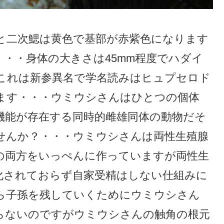
と二次鰓は黄色で基部が赤紫色になります
・・身体の大きさは45mm程度でハダイ
これは新参異名で学名読みはヒュプセロド
ます・・・ウミウシさんはひとつの個体
機能が存在する同時的雌雄同体の動物だそ
せんか？・・・ウミウシさんは両性生殖腺
の両方をいっぺんに作っていますが両性生
化されておらず自家受精はしない仕組みに
ら子孫を残していくためにウミウシさん
らないのですがウミウシさんの触角の根元