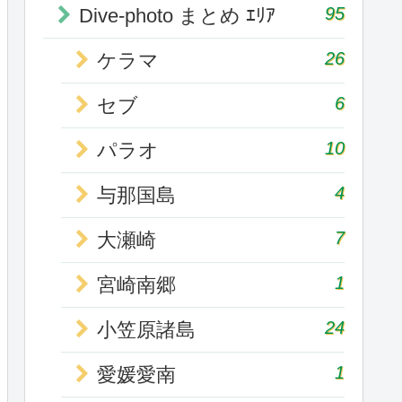
95
Dive-photo まとめ ｴﾘｱ
26
ケラマ
6
セブ
10
パラオ
4
与那国島
7
大瀬崎
1
宮崎南郷
24
小笠原諸島
1
愛媛愛南