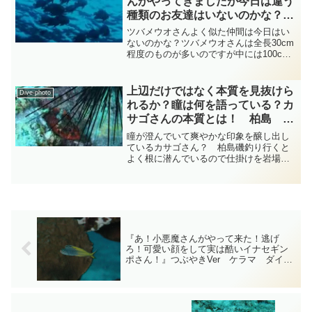
んがやってきましたが今日は違う
種類のお友達はいないのかな？
』小笠原諸島 ダイビング‐フォ
ツバメウオさんよく似た仲間は今日はい
ト‐tsubuankun
ないのかな？ツバメウオさんは全長30cm
程度のものが多いのですが中には100cm
くらいまで大きくなるものもいま
す・・・ツバメウオさんで100cmもあれ
ばなかなかの迫力ですよね・・・体は側
上辺だけではなく本質を見抜けら
Dive-photo
扁していて老成魚に...
れるか？瞳は何を語っている？カ
サゴさんの本質とは！ 柏島 フ
サカサゴ科 diving-photo‐
瞳が澄んでいて爽やかな印象を醸し出し
tsubuankun
ているカサゴさん？ 柏島磯釣り行くと
よく根に潜んでいるので仕掛けを岩場に
引っ掛けて地球を釣らないように注意し
ながら釣っているスズキ目フサカサゴ科
（メバル科）カサゴ属のカサゴさんで
す・・・カサゴさんは夫婦仲...
『あ！小悪魔さんがやって来た！逃げ
ろ！可愛い顔をして実は酷いイナセギン
ポさん！』つぶやきVer ケラマ ダイビ
ング‐フォトｰtsubuankun