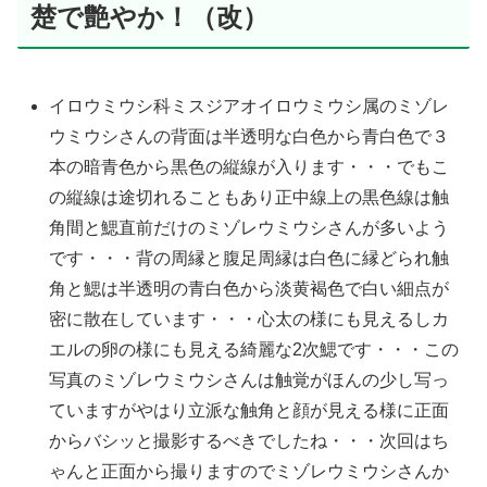
楚で艶やか！（改）
イロウミウシ科ミスジアオイロウミウシ属のミゾレ
ウミウシさんの背面は半透明な白色から青白色で３
本の暗青色から黒色の縦線が入ります・・・でもこ
の縦線は途切れることもあり正中線上の黒色線は触
角間と鰓直前だけのミゾレウミウシさんが多いよう
です・・・背の周縁と腹足周縁は白色に縁どられ触
角と鰓は半透明の青白色から淡黄褐色で白い細点が
密に散在しています・・・心太の様にも見えるしカ
エルの卵の様にも見える綺麗な2次鰓です・・・この
写真のミゾレウミウシさんは触覚がほんの少し写っ
ていますがやはり立派な触角と顔が見える様に正面
からバシッと撮影するべきでしたね・・・次回はち
ゃんと正面から撮りますのでミゾレウミウシさんか