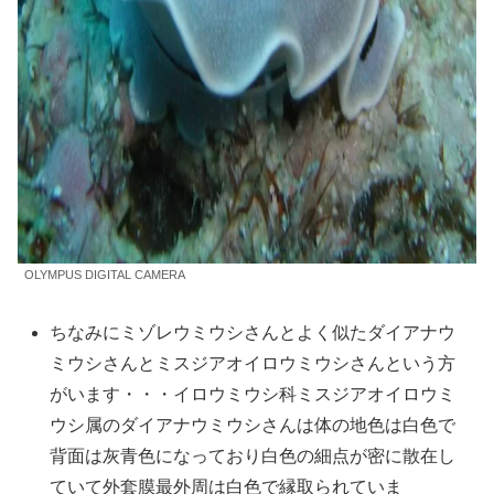
OLYMPUS DIGITAL CAMERA
ちなみにミゾレウミウシさんとよく似たダイアナウ
ミウシさんとミスジアオイロウミウシさんという方
がいます・・・イロウミウシ科ミスジアオイロウミ
ウシ属のダイアナウミウシさんは体の地色は白色で
背面は灰青色になっており白色の細点が密に散在し
ていて外套膜最外周は白色で縁取られていま