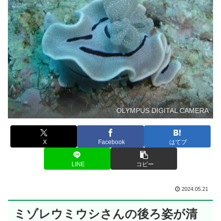
OLYMPUS DIGITAL CAMERA
X
Facebook
はてブ
LINE
コピー
2024.05.21
ミゾレウミウシさんの後ろ姿が清