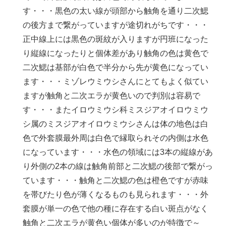
す・・・黒色の太い線が頭部から触角を通り二次鰓
の後方まで繋がっていますが途切れがちです・・・
正中線上には黒色の斑紋が入りますが円班になった
り縦線になったりと個体差があり触角の色は黄色で
二次鰓は基部が白色で半分から先が黄色になってい
ます・・・ミゾレウミウシさんにとてもよく似てい
ますが触角と二次エラが黄色いので判別は容易で
す・・・またイロウミウシ科ミスジアオイロウミウ
シ属のミスジアオイロウミウシさんは体の地色は白
色で外套膜最外周は白色で縁取られその内側は水色
になっています・・・水色の領域には3本の縦線があ
り外側の2本の線は触角前部と二次鰓の後部で繋がっ
ています・・・触角と二次鰓の色は橙色ですが赤味
を帯びたり色が薄くなるものも見られます・・・外
套膜が単一の色で他の種に存在する白い斑点がなく
触角と二次エラが黄色い個体が多いのが特徴で～