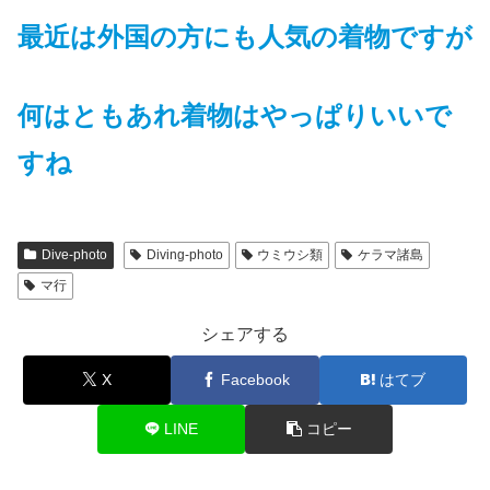
最近は
外国の方にも人気の
着物ですが
何はともあれ着物はやっぱりいいで
すね
Dive-photo
Diving-photo
ウミウシ類
ケラマ諸島
マ行
シェアする
X
Facebook
はてブ
LINE
コピー