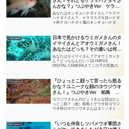
さん？それともケラマハナダイさ
んかな？』つぶやきVer ケラ
マ diving-photo‐tsubuankun
あなたはキンギョハナダイさん？ケラマ
ハナダイさん？ ケラマスズキ目ハナダ
イ科ナガハナダイ属のキンギョハナダイ
さんだと思うのですが輝くケラマブルー
とサンゴの明るい赤をバックに黄色い身
体が映えて美しいですね・・・キンギョ
日本で見かけるウミガメさんのタ
Dive-photo
ハナダイさんの体は側扁し...
イマイさんとアオウミガメさん！
あなたはどっち？その違いは何
処？その見分け方は？ 『カメの
あなたはタイマイさん？アオウミガメさ
仲間』 総集編 diving-photo‐
ん？どっちなんだい！OLYMPUS
DIGITAL CAMERAさてこの下の写真のウ
tsubuankun
ミガメさんの名前は何と言うでしょう
か？・・・そうです！カメ目ウミガメ科
タイマイ属のタイマイさんです・・・ダ
『ひょっとこ顔って言ったら怒る
Dive-photo
イビング中によ...
かな？ユニークな顔のヨウジウオ
さん！』つぶやきVer 柏島
diving-photo‐tsubuankun
ヨウジウオさんのひょうきんな顔はひょ
っとこ顔？（改）柏島トゲウオ目ヨウジ
ウオ科のヨウジウオさんはタツノオトシ
ゴさんの仲間で名前のように体は細長く
最大で30cm近くになるものもいま
す・・・ヨウジウオさんは骨板の甲で覆
『いつも仲良しツバメウオ軍団さ
Dive-photo
われていて吻は長く突き出て...