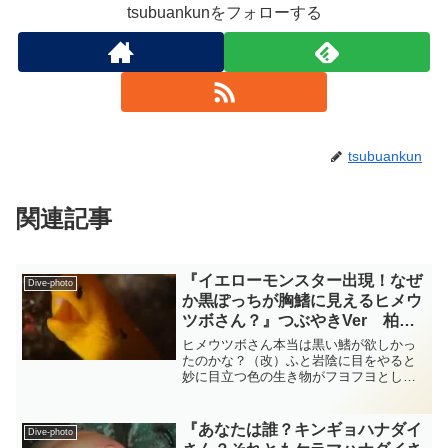
tsubuankunをフォローする
tsubuankun
関連記事
『イエローモンスター出現！なぜ
Dive-photo
か黒ぽっちが胸鰭に見えるヒメウ
ツボさん？』つぶやきVer 柏島
ダイビング‐フォト‐tsubuankun
ヒメウツボさん本当は黒い鰭が欲しかっ
たのかな？（改）ふと岩陰に目をやると
妙に目立つ色の生き物がフヨフヨとして
いるところが視界に入ってきまし
た・・・なかなかの派手派手なレモンイ
エローの体にエラ孔の黒い小さな斑点が
『あなたは誰？キンギョハナダイ
Dive-photo
可愛いウナギ目ウツボ科のヒメウ...