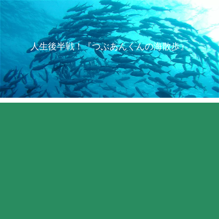
人生後半戦！『つぶあんくんの海散歩』