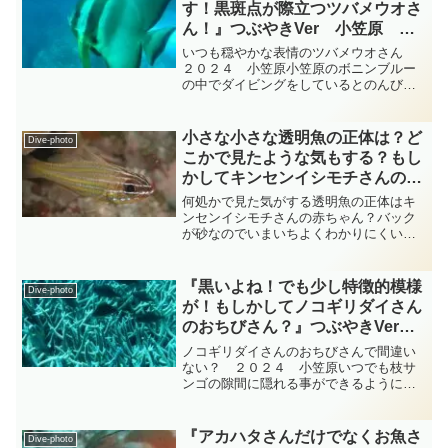
す！黒斑点が際立つツバメウオさ
ん！』つぶやきVer 小笠原
diving-photo‐tsubuankun
いつも穏やかな表情のツバメウオさん
２０２４ 小笠原小笠原のボニンブルー
の中でダイビングをしているとのんびり
と泳いで近づいていてくれたのはスズキ
目マンジュウダイ科ツバメウオ属のツバ
メウオさんです・・・せかせかと泳いで
小さな小さな透明魚の正体は？ど
Dive-photo
いないのでツバメウオさん...
こかで見たような気もする？もし
かしてキンセンイシモチさんのお
ちびさん！ 『テンジクダイの仲
何処かで見た気がする透明魚の正体はキ
間』 総集編 diving-photo‐
ンセンイシモチさんの赤ちゃん？バック
が砂なのでいまいちよくわかりにくいの
tsubuankun
ですがサンゴ礁の近くの砂場の上で十数
匹の小さなお魚さん達が群れていま
す・・・このおちびさん達はかなり小さ
『黒いよね！でも少し特徴的模様
Dive-photo
いのですが身体が透明で頭とお...
が！もしかしてノコギリダイさん
のおちびさん？』つぶやきVer
小笠原 diving-photo‐
ノコギリダイさんのおちびさんで間違い
tsubuankun
ない？ ２０２４ 小笠原いつでも枝サ
ンゴの隙間に隠れる事ができるように用
心しながら泳いでいるちょっと黒いおち
びさん達の群れが居ました・・・このお
ちびさん達はいったい誰なのでしょう
『アカハタさんだけでなくお魚さ
Dive-photo
か？・・・左下に典型的なタ...