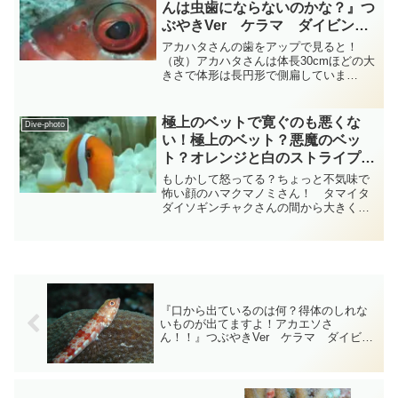
んは虫歯にならないのかな？』つ
ぶやきVer ケラマ ダイビング‐
フォト‐tsubuankun
アカハタさんの歯をアップで見ると！
（改）アカハタさんは体長30cmほどの大
きさで体形は長円形で側扁していま
す・・・口は大きく下顎がグッと突び出
していてアップにすると歯は細かくて鋭
いし目力もあってなかなかの迫力を備え
極上のベットで寛ぐのも悪くな
Dive-photo
たアカハタさんです・・・で...
い！極上のベット？悪魔のベッ
ト？オレンジと白のストライプが
クールなハマクマノミさん！
もしかして怒ってる？ちょっと不気味で
『クマノミの仲間』総集編
怖い顔のハマクマノミさん！ タマイタ
ダイソギンチャクさんの間から大きくて
diving-photo‐tsubuankun
貫禄のあるスズキ目スズメダイ科クマノ
ミ属のハマクマノミさんがヌ～と出てき
ました・・・ハマクマノミさんは日本の
クマノミ属では最大の種で...
『口から出ているのは何？得体のしれな
いものが出てますよ！アカエソさ
ん！！』つぶやきVer ケラマ ダイビン
グ‐フォト-tsubuankun