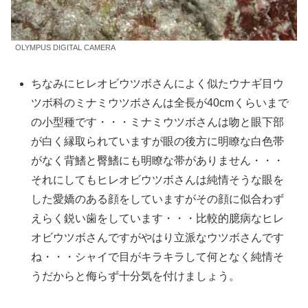
OLYMPUS DIGITAL CAMERA
ちなみにヒレオビウツボさんによく似たウナギ目ウ
ツボ科のミナミウツボさんは全長が40cmくらいまで
の小型種です・・・ミナミウツボさんは吻と眼下部
が白く縁取られていますが眼の後方に明瞭な白色帯
がなく背鰭と臀鰭にも明瞭な帯がありません・・・
それにしてもヒレオビウツボさんは純情そうな眼を
した愛嬌のある顔をしていますがその顔に似合わず
えらく鋭い歯をしています・・・比較的臆病なヒレ
オビウツボさんですがやはり立派なウツボさんです
ね・・・シャイで目がキラキラして何となく純情そ
うだからと侮らず十分気を付けましょう。