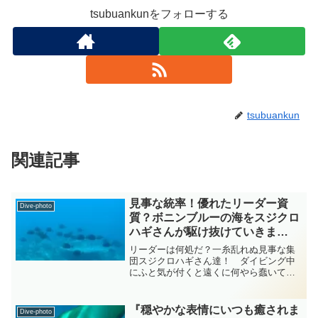
tsubuankunをフォローする
tsubuankun
関連記事
見事な統率！優れたリーダー資
Dive-photo
質？ボニンブルーの海をスジクロ
ハギさんが駆け抜けていきま
す！ ニザダイ diving-photo-
リーダーは何処だ？一糸乱れぬ見事な集
summary-tsubuankun
団スジクロハギさん達！ ダイビング中
にふと気が付くと遠くに何やら蠢いてい
る黒い塊りが見えたので少しづつ近づい
て見ました・・・それはキイロハギさん
やシマシマ模様のベラさんだと思われる
『穏やかな表情にいつも癒されま
Dive-photo
お魚さんがいるそんなサン...