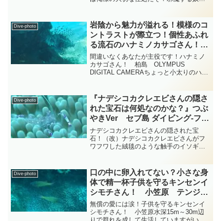
咬みつくぞ！」って穴の中から臨戦態勢
で脅しをかけているのはちょっと小さめ
のウナギ目ウツボ科ウツボ属のヒレオビ
岩陰から魅力が溢れる！模様のコ
Dive-photo
ウツボさんです・・・それ...
ントラストが際立つ！個性あふれ
る流石のハナミノカサゴさん！
フサカサゴ 柏島 diving-
間違いなくあなたが主役です！ハナミノ
photo-summary-tsubuankun
カサゴさん！ 柏島 OLYMPUS
DIGITAL CAMERAちょっと小太りのハナ
ミノカサゴさんが岩陰でのんびり泳いで
います・・・身体の大きさからしてまだ
まだ成長した大人とは言えない大きさで
『ナデシコカクレエビさんの隠さ
Dive-photo
すが太さと模...
れた宝石は何処なのかな？』つぶ
やきVer セブ島 ダイビング‐フォ
ト‐tsubuankun
ナデシコカクレエビさんの隠された宝
石！（改）ナデシコカクレエビさんがフ
ワフワした絨毯のような触手のイソギン
チャクさんに守られながらのんびりと寛
いでいます・・・他のお魚さんにとって
は怖く見えるイソギンチャクさんでもエ
口の中に卵入れてない？小さな身
Dive-photo
ビさんにとっては優しくソフ...
体で精一杯子供を守るキンセンイ
シモチさん！ 小笠原 テンジク
ダイ科 diving-photo‐
無償の愛には涙！子供を守るキンセンイ
tsubuankun
シモチさん！ 小笠原水深15m～30m辺
りで群れを成して生活していますがいつ