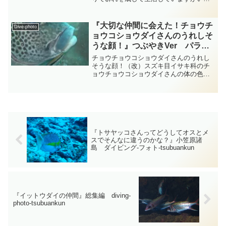
も岩陰やサンゴの間などに直ぐに隠れて
しまう眼と口は大きく頭部は少し尖った
感じがするスズキ目テンジクダイ科スジ
『大切な仲間に会えた！チョウチ
Dive-photo
イシモチ属のキンセン...
ョウコショウダイさんのうれしそ
うな顔！』つぶやきVer パラオ
ダイビング‐フォト‐tsubuankun
チョウチョウコショウダイさんのうれし
そうな顔！（改）スズキ目イサキ科のチ
ョウチョウコショウダイさんの体の色は
淡色の地色に暗色の斑点が各鰭まで全身
にきれいに広がっています・・・チョウ
チョウコショウダイさんは沿岸浅海の岩
礁域やサンゴ礁域周辺の砂...
『トサヤッコさんってどうしてオスとメ
スでそんなに違うのかな？』小笠原諸
島 ダイビング‐フォト‐tsubuankun
『イットウダイの仲間』総集編 diving-
photo‐tsubuankun