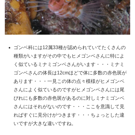
ゴンベ科には12属33種が認められていてたくさんの
種類がいますがその中でもヒメゴンベさんに特によ
く似ているミナミゴンベさんがいます・・・ミナミ
ゴンベさんの体長は12cmほどで体に多数の赤色斑が
あります・・・一見この体の点々模様がヒメゴンベ
さんによく似ているのですがヒメゴンベさんには尾
びれにも多数の赤色斑があるのに対しミナミゴンベ
さんにはそれがないのです・・・ここを意識して見
ればすぐに見分けがつきます・・・ちょっとした違
いですが大きな違いですね。