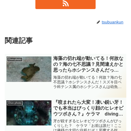
tsubuankun
関連記事
海藻の切れ端が動いてる！何故な
Dive-photo
の？海の七不思議？見間違えかと
思ったらホシテンスさんだっ
た！ 『ベラの仲間』 総集編
海藻の切れ端が動いてる！何故？海の七
diving-photo‐tsubuankun
不思議？ホシテンスさんだ！スズキ目ベ
ラ科テンス属のホシテンスさんは幼魚の
ころは茶褐色の体に黒っぽい模様があり
頭を下に向けヒラヒラと泳いでいますが
その様子はまるで浮遊する海藻の切れ端
『咬まれたら大変！凄い鋭い牙！
Dive-photo
のようです・・・遠くから...
でも本当はびっくり顔のヒレオビ
ウツボさん？』ケラマ diving-
photo‐tsubuankun
牙が鋭すぎるヒレオビウツボさんがびっ
くりした？ ケラマ「お前は誰だ！ここ
は俺様の大切な住処だぞ！邪魔する奴は