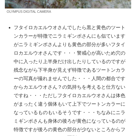
OLYMPUS DIGITAL CAMERA
フタイロカエルウオさんでしたら黒と黄色のツート
ンカラーが特徴でニラミギンポさんにも似ています
がニラミギンポさんよりも黄色の部分が多いフタイ
ロカエルウオさんです・・・警戒心が高いため穴の
中に入ったり上半身だけ出したりしているのですが
残念ながら下半身が見えず特徴であるツートンカラ
ーの写真が撮れませんでした・・・人間の都合です
からカエルウオさん？の気持ちを考えると仕方ない
ですね・・・ただしフタイロカエルウオさんは体色
がまったく違う個体もいて上下でツートンカラーに
なっているものもいるそうです・・・ちなみにニラ
ミギンポさんも身体の後ろが黄色になっているのが
特徴ですが後ろの黄色の部分が少ないところからフ