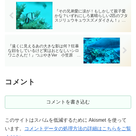
『その兄弟愛に涙が！もしかして親子愛
かな？いずれにしろ素晴らしい2匹のフタ
スジリュウキュウスズメダイさん！』つ
ぶやきVer ケラマ ダイビングｰフォトｰ
tsubuankun
『遠くに見えるあの大きな影は何？狂暴
な顔をしているけど実はおとなしいシロ
ワニさんだ！』つぶやきVer 小笠原 ダ
イビングｰフォトｰtsubuankun
コメント
コメントを書き込む
このサイトはスパムを低減するために Akismet を使って
います。
コメントデータの処理方法の詳細はこちらをご覧