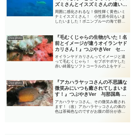
ズミさんとイスズミさんの違いは
何処？ 小笠原 イスズミ科
周囲に感化されるな！個性輝く黄色いミ
diving-photo‐tsubuankun
ナミイスズミさん！ 小笠原今回もいま
したいました！ボニンブルーの海で群れ
を成しているのはスズキ目イスズミ科イ
スズミ属のミナミイスズミさん達で
す・・・小笠原の海ではいろんなところ
『毛むくじゃらの生物がいた！名
Dive-photo
で見かけるミナミイスズミさん...
前とイメージが違うオイランヤド
カリさん！』つぶやきVer セブ
島 diving-photoｰtsubuankun
オイランヤドカリさんってイメージと違
って毛むくじゃら！ セブポヤポヤした
赤い綺麗なソフトコーラルの上をヤドカ
リさんがチョコチョコと歩いていまし
た・・・この赤いソフトコーラルの小さ
なつぶつぶがフルーツケーキのクリーム
『アカハラヤッコさんの不思議な
Dive-photo
トッピングのようでおいしそ...
微笑みにいつも癒されてしまいま
す！』つぶやきVer 与那国島 ダ
イビング‐フォト‐tsubuankun
アカハラヤッコさん、その微笑み癒され
ます！（改）アカハラヤッコさんの体の
色は茶褐色なのですがお腹の部分が赤み
を帯びているのでこの和名がついたそう
です・・・お魚さんって結構見た目と言
うか失礼ながら安易と言うか「赤いお腹
だからアカハラ」ってわか...