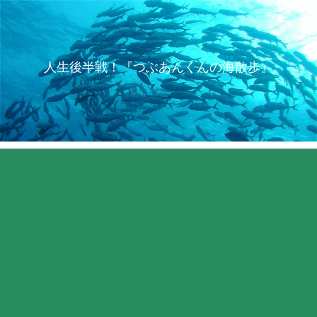
人生後半戦！『つぶあんくんの海散歩』