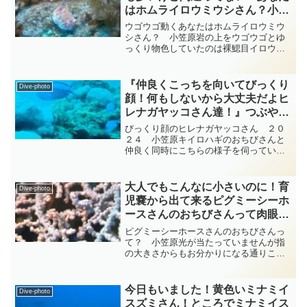
はホムライロウミウシさん？小笠
原 ウミウシ diving-photo‐
ウゴウゴ動くあなたはホムライロウミウ
tsubuankun
シさん？ 小笠原岩の上をウゴウゴとゆ
っくり物色していたのは裸鰓目イロウミ
ウシ科アデヤカイロウミウシ属のホムラ
イロウミウシさんだと思うのですが如何
でしょうか？違いますか？・・・ホムラ
『仲良くこっちを向いてびっくり
Dive-photo
イロウミウシさんの大きさ...
顔！何もしないから大丈夫だよヒ
レナガヤッコさん達！』つぶやき
Ver 小笠原 ダイビングｰフォ
びっくり顔のヒレナガヤッコさん ２０
ト‐tsubuankun
２４ 小笠原キイロハギのおちびさんと
仲良く同時にこちらの様子を伺っている
のはスズキ目キンチャクダイ科タテジマ
ヤッコ属のヒレナガヤッコさんで
す・・・ヒレナガヤッコさんは全長が
大人でもこんなに小さいのに！育
Dive-photo
15cm程度でオスは体色が鮮やか...
児嚢から出て来るピグミーシーホ
ースさんのおちびさんって肉眼で
見えるの？ 小笠原 ヨウジウオ
ピグミーシーホースさんのおちびさんっ
科 diving-photo‐tsubuankun
て？ 小笠原光が当たっていませんが指
の大きさからもお分かりになる通りこん
なに小さいのにトゲウオ目ヨウジウオ科
タツノオトシゴ属のタツノオトシゴさん
なのです・・・わかりますかね？・・・
今日もいました！黄色いミナミイ
Dive-photo
日本の海で見られるタツノ...
スズミさん！ところでミナミイス