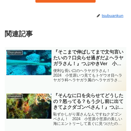
tsubuankun
関連記事
『そこまで伸ばしてまで文句言い
Dive-photo
たいの？口尖らせ過ぎだよヘラヤ
ガラさん！』つぶやきVer 小笠
原 ダイビングｰフォト‐
便利な長い口のヘラヤガラさん！
tsubuankun
2024 小笠原いつ見てもトゲウオ目ヘラ
ヤガラ科ヘラヤガラ属のヘラヤガラさん
は口を尖らせていますね・・・そこまで
口を長く尖らせるなんてよっぽど文句が
言いたい事があるんでしょうね？・・・
『そんなに口を尖らせてどうした
Dive-photo
それはさておきヘラヤガラ...
の？怒ってる？もう少し前に出て
きてよクダゴンベさん！』つぶや
きVer 小笠原 ダイビングｰフォ
恥ずかしがり屋さんなんですねクダゴン
ト‐tsubuankun
ベさん！ 2024 小笠原小笠原の美しい
海にエントリーして直ぐに見つけたのは
枝サンゴさんの影に隠れている恥ずかし