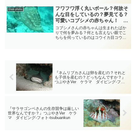
出ていてユニークな顔をしていま
す・・・身体には環境に応じてかなり変
フワフワ浮く丸いボール？何故そ
Dive-photo
化のある多数の皮弁が見られます...
んな目をしているの？夢見てる？
可愛いコブシメの赤ちゃん！ 頭
足類 diving-photo-summary-
コブシメさんの赤ちゃんは生まれたばか
tsubuankun
りで何を夢みる？何とも言えない眼でこ
ちらを伺っているのはコウイカ目コウイ
カ科に属するコブシメさんの赤ちゃんで
はないでしょうか？・・・まだ生まれた
ばかりで「眠たいよー！寂しいよー！一
緒に遊んでー！」とでも言...
『ネムリブカさんは卵を産むの？それと
も子供を産むの？どっちなんですか？』
つぶやきVer ケラマ ダイビング‐フォ
ト‐tsubuankun
『サラサゴンベさんの生存競争は厳しい
世界なんですか？』つぶやきVer ケラ
マ ダイビング‐フォト‐tsubuankun