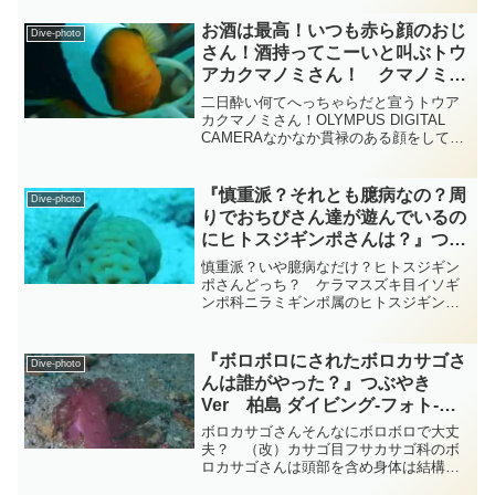
がり屋さんのスズキ目ゴンベ科クダゴン
ベ属のクダゴンベさんです・・・クダゴ
お酒は最高！いつも赤ら顔のおじ
Dive-photo
ンベさんはクダゴンベ...
さん！酒持ってこーいと叫ぶトウ
アカクマノミさん！ クマノミ
diving-photo-summary-
二日酔い何てへっちゃらだと宣うトウア
tsubuankun
カクマノミさん！OLYMPUS DIGITAL
CAMERAなかなか貫禄のある顔をしてい
るこのクマノミさんはカクレクマノミさ
んにもちょっと似ていますがスズキ目ス
ズメダイ科クマノミ属のトウアカクマノ
『慎重派？それとも臆病なの？周
Dive-photo
ミさんで...
りでおちびさん達が遊んでいるの
にヒトスジギンポさんは？』つぶ
やきVer ケラマ diving-photo‐
慎重派？いや臆病なだけ？ヒトスジギン
tsubuankun
ポさんどっち？ ケラマスズキ目イソギ
ンポ科ニラミギンポ属のヒトスジギンポ
さんがきれいなサンゴさんの上で辺りの
様子をソーっと伺っています・・・サン
ゴさんの一番高いところで堂々とではな
『ボロボロにされたボロカサゴさ
Dive-photo
くサンゴさんの陰にちょっ...
んは誰がやった？』つぶやき
Ver 柏島 ダイビング‐フォト‐
tsubuankun
ボロカサゴさんそんなにボロボロで大丈
夫？ （改）カサゴ目フサカサゴ科のボ
ロカサゴさんは頭部を含め身体は結構平
べったく口は大きい上にニューっと突き