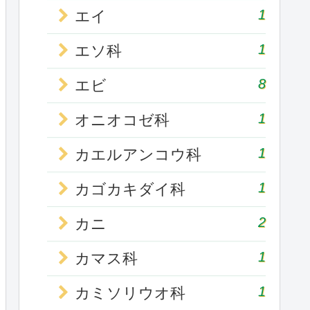
1
エイ
1
エソ科
8
エビ
1
オニオコゼ科
1
カエルアンコウ科
1
カゴカキダイ科
2
カニ
1
カマス科
1
カミソリウオ科