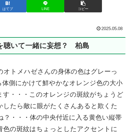
はてブ
LINE
コピー
2025.05.08
を聴いて一緒に妄想？ 柏島
のオトメハゼさんの身体の色はグレーっ
ら体側にかけて鮮やかなオレンジ色の大小
ます・・・このオレンジの斑紋がちょうど
かしたら敵に眼がたくさんあると欺くた
ね？・・・体の中央付近に入る黄色い縦帯
青色の斑紋はちょっとしたアクセントに