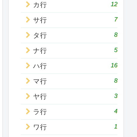
12
カ行
7
サ行
8
タ行
5
ナ行
16
ハ行
8
マ行
3
ヤ行
4
ラ行
1
ワ行