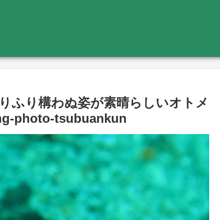
りふり構わぬ姿が素晴らしいオトメ
hoto‐tsubuankun