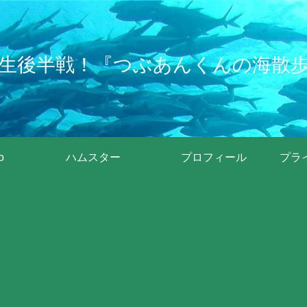
生後半戦！『つぶあんくんの海散
o
ハムスター
プロフィール
プラ