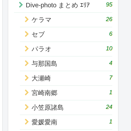
95
Dive-photo まとめ ｴﾘｱ
26
ケラマ
6
セブ
10
パラオ
4
与那国島
7
大瀬崎
1
宮崎南郷
24
小笠原諸島
1
愛媛愛南