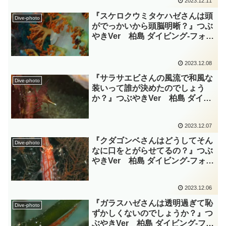
2023.12.11
『スケロクウミタケハゼさんは頭
Dive-photo
がでっかいから頭脳明晰？』つぶ
やきVer 柏島 ダイビング‐フォ
ト‐tsubuankun
2023.12.08
『サラサエビさんの風流で和風な
Dive-photo
装いって誰が決めたのでしょう
か？』つぶやきVer 柏島 ダイビ
ング‐フォト‐tsubuankun
2023.12.07
『クダゴンベさんはどうしてそん
Dive-photo
なに口をとがらせてるの？』つぶ
やきVer 柏島 ダイビング‐フォ
ト‐tsubuankun
2023.12.06
『ガラスハゼさんは透明過ぎて恥
Dive-photo
ずかしくないのでしょうか？』つ
ぶやきVer 柏島 ダイビング‐フォ