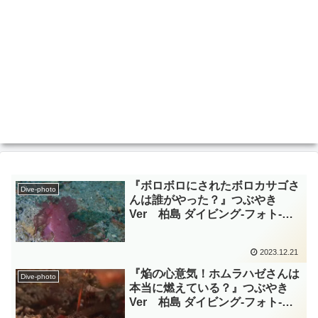
『ボロボロにされたボロカサゴさ
Dive-photo
んは誰がやった？』つぶやき
Ver 柏島 ダイビング‐フォト‐
tsubuankun
2023.12.21
『焔の心意気！ホムラハゼさんは
Dive-photo
本当に燃えている？』つぶやき
Ver 柏島 ダイビング‐フォト‐
tsubuankun