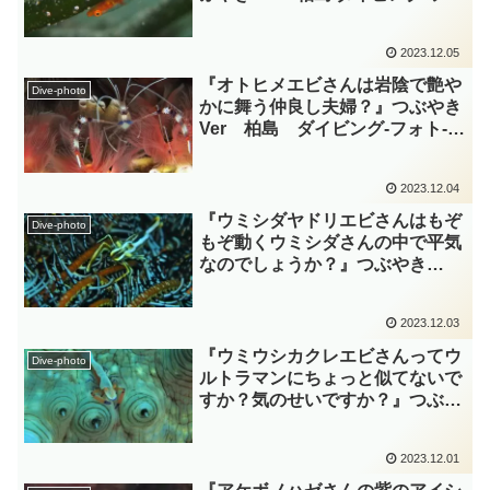
ト‐tsubuankun
2023.12.05
『オトヒメエビさんは岩陰で艶や
Dive-photo
かに舞う仲良し夫婦？』つぶやき
Ver 柏島 ダイビング‐フォト‐
tsubuankun
2023.12.04
『ウミシダヤドリエビさんはもぞ
Dive-photo
もぞ動くウミシダさんの中で平気
なのでしょうか？』つぶやき
Ver 柏島 ダイビング‐フォト‐
tsubuankun
2023.12.03
『ウミウシカクレエビさんってウ
Dive-photo
ルトラマンにちょっと似てないで
すか？気のせいですか？』つぶや
きVer 柏島 ダイビング‐フォト‐
tsubuankun
2023.12.01