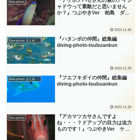
『アケボノハゼさんの紫のアイシ
Dive-photo
ャドウって素敵だと思いません
か？』つぶやきVer 柏島 ダイ
ビング‐フォト‐tsubuankun
2023.11.30
『ハタンポの仲間』総集編
Dive-photo まとめ 分類
diving-photo‐tsubuankun
2023.11.29
『フエフキダイの仲間』総集編
Dive-photo まとめ 分類
diving-photo‐tsubuankun
2023.11.29
『アカマツカサさんですよ
Dive-photo
ね・・・？ドアップの目力は迫力
ものです！』つぶやきVer ケラ
マ ダイビング‐フォト‐