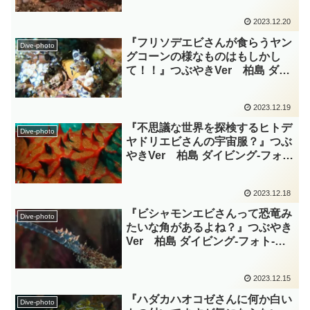
2023.12.20
『フリソデエビさんが食らうヤン
Dive-photo
グコーンの様なものはもしかし
て！！』つぶやきVer 柏島 ダイ
ビング‐フォト‐tsubuankun
2023.12.19
『不思議な世界を探検するヒトデ
Dive-photo
ヤドリエビさんの宇宙服？』つぶ
やきVer 柏島 ダイビング‐フォ
ト‐tsubuankun
2023.12.18
『ビシャモンエビさんって恐竜み
Dive-photo
たいな角があるよね？』つぶやき
Ver 柏島 ダイビング‐フォト‐
tsubuankun
2023.12.15
『ハダカハオコゼさんに何か白い
Dive-photo