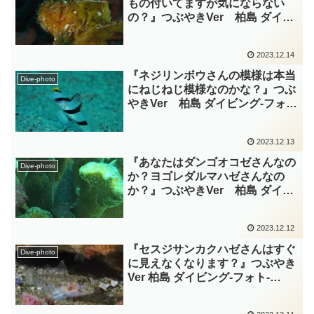
もの付いてますが気にならない
の？』つぶやきVer 柏島 ダイビ
ング‐フォト‐tsubuankun
2023.12.14
『ネジリンボウさんの模様は本当
Dive-photo
にねじねじ模様なのかな？』つぶ
やきVer 柏島 ダイビング‐フォ
ト‐tsubuankun
2023.12.13
『あなたはダンゴオコゼさんなの
Dive-photo
か？ヨゴレダルマハゼさんなの
か？』つぶやきVer 柏島 ダイビ
ング‐フォト‐tsubuankun
2023.12.12
『セスジサンカクハゼさんはすぐ
Dive-photo
に見えなくなります？』つぶやき
Ver 柏島 ダイビング‐フォト‐
tsubuankun