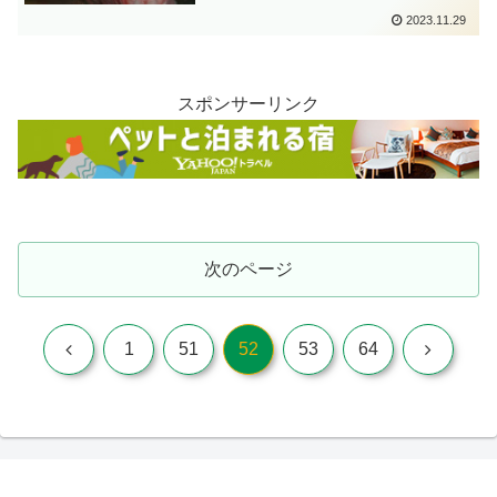
tsubuankun
2023.11.29
スポンサーリンク
次のページ
前
次
1
51
52
53
64
へ
へ